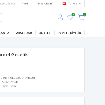
ipariş Takibi
Yardım
Bize Ulaşın
Türkçe
0
0
ÇANTA
AKSESUAR
OUTLET
EV VE HEDİYELİK
ntel Gecelik
GY611-GECELIK-DANTEL01
05032025541
Geyik Giyim