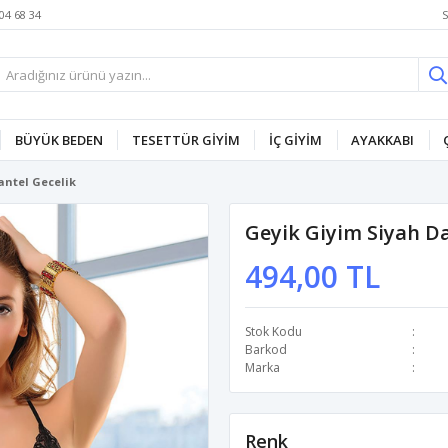
S
04 68 34
BÜYÜK BEDEN
TESETTÜR GİYİM
İÇ GİYİM
AYAKKABI
antel Gecelik
Geyik Giyim Siyah Da
494,00 TL
Stok Kodu
Barkod
Marka
Renk