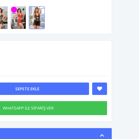
SEPETE EKLE
WHATSAPP İLE SİPARİŞ VER