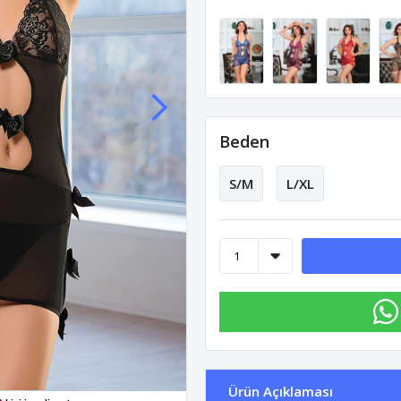
Beden
S/M
L/XL
Ürün Açıklaması