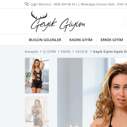
Çağrı Merkezi :
0850 304 68 34
|| Whatsapp Destek Hattı :
0541 3
BUGÜN GELENLER
KADIN GİYİM
ERKEK GİYİM
Anasayfa
İÇ GİYİM
KADIN
GECELİK
Geyik Giyim Siyah D