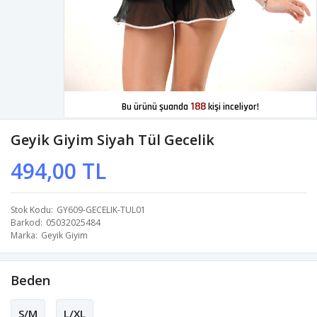
188
Bu ürünü şuanda
kişi inceliyor!
Geyik Giyim Siyah Tül Gecelik
494,00 TL
Stok Kodu
GY609-GECELIK-TUL01
Barkod
05032025484
Marka
Geyik Giyim
Beden
S/M
L/XL