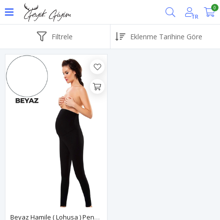
0
TR
Filtrele
Beyaz Hamile ( Lohusa ) Penye Tayt - 560