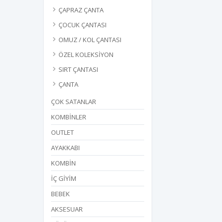
ÇAPRAZ ÇANTA
ÇOCUK ÇANTASI
OMUZ / KOL ÇANTASI
ÖZEL KOLEKSİYON
SIRT ÇANTASI
ÇANTA
ÇOK SATANLAR
KOMBİNLER
OUTLET
AYAKKABI
KOMBİN
İÇ GİYİM
BEBEK
AKSESUAR