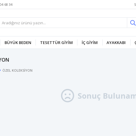
S
04 68 34
BÜYÜK BEDEN
TESETTÜR GİYİM
İÇ GİYİM
AYAKKABI
İYON
ÖZEL KOLEKSİYON
Sonuç Bulunam