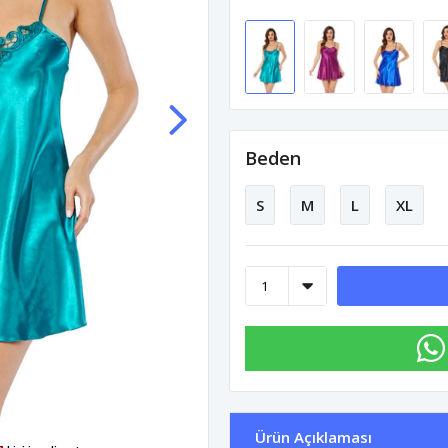
Beden
S
M
L
XL
Ürün Açıklaması