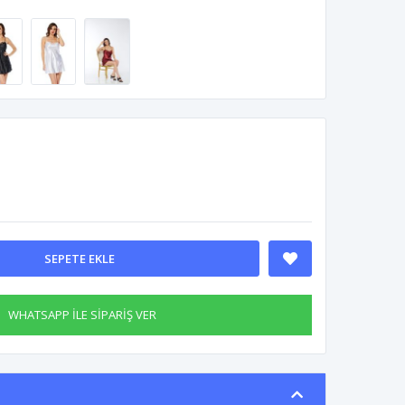
SEPETE EKLE
WHATSAPP İLE SİPARİŞ VER