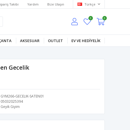
ipariş Takibi
Yardım
Bize Ulaşın
Türkçe
0
0
ÇANTA
AKSESUAR
OUTLET
EV VE HEDİYELİK
ten Gecelik
GYM266-GECELIK-SATEN01
05032025394
Geyik Giyim