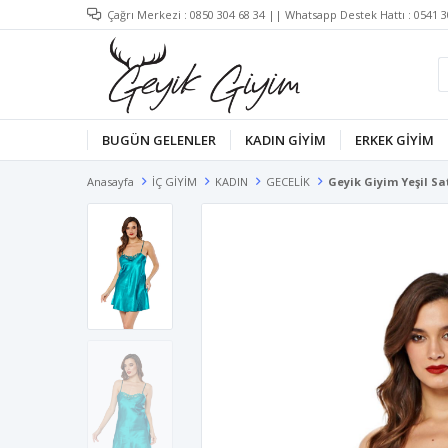
Çağrı Merkezi :
0850 304 68 34
|| Whatsapp Destek Hattı :
0541 3
BUGÜN GELENLER
KADIN GİYİM
ERKEK GİYİM
Anasayfa
İÇ GİYİM
KADIN
GECELİK
Geyik Giyim Yeşil Sa