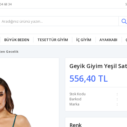
S
04 68 34
BÜYÜK BEDEN
TESETTÜR GİYİM
İÇ GİYİM
AYAKKABI
ten Gecelik
Geyik Giyim Yeşil Sa
556,40 TL
Stok Kodu
Barkod
Marka
Renk