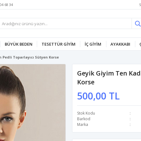
S
04 68 34
BÜYÜK BEDEN
TESETTÜR GİYİM
İÇ GİYİM
AYAKKABI
 Pedli Toparlayıcı Sütyen Korse
Geyik Giyim Ten Kadı
Korse
500,00 TL
Stok Kodu
Barkod
Marka