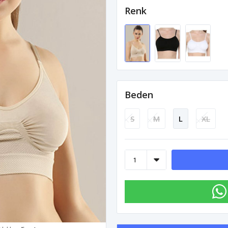
Renk
Beden
S
M
L
XL