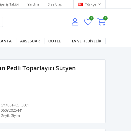
ipariş Takibi
Yardım
Bize Ulaşın
Türkçe
0
0
ÇANTA
AKSESUAR
OUTLET
EV VE HEDİYELİK
n Pedli Toparlayıcı Sütyen
GY706T-KORSE01
06032025441
Geyik Giyim