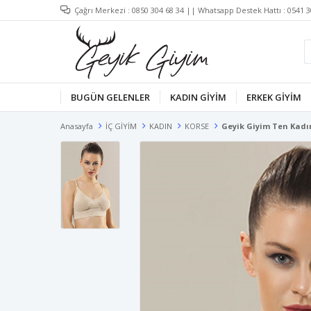
Çağrı Merkezi :
0850 304 68 34
|| Whatsapp Destek Hattı :
0541 3
BUGÜN GELENLER
KADIN GİYİM
ERKEK GİYİM
Anasayfa
İÇ GİYİM
KADIN
KORSE
Geyik Giyim Ten Kadın