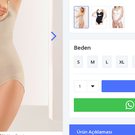
Beden
S
M
L
XL
Ürün Açıklaması