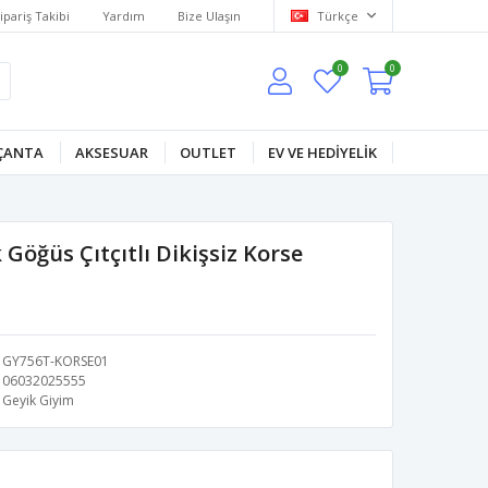
ipariş Takibi
Yardım
Bize Ulaşın
Türkçe
0
0
ÇANTA
AKSESUAR
OUTLET
EV VE HEDİYELİK
Göğüs Çıtçıtlı Dikişsiz Korse
GY756T-KORSE01
06032025555
Geyik Giyim