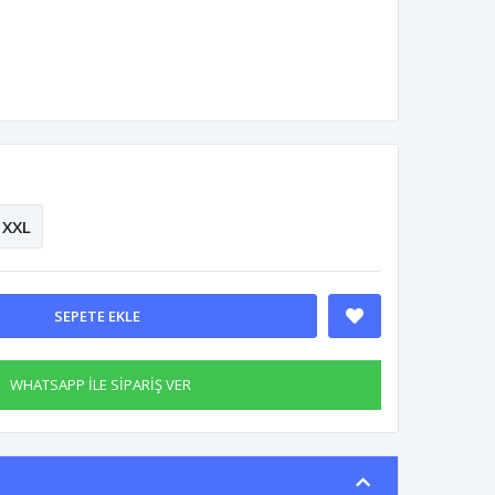
XXL
SEPETE EKLE
WHATSAPP İLE SİPARİŞ VER