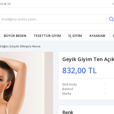
S
04 68 34
BÜYÜK BEDEN
TESETTÜR GİYİM
İÇ GİYİM
AYAKKABI
öğüs Çıtçıtlı Dikişsiz Korse
Geyik Giyim Ten Açık 
832,00 TL
Stok Kodu
Barkod
Marka
Renk