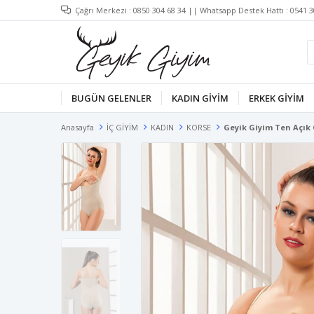
Çağrı Merkezi :
0850 304 68 34
|| Whatsapp Destek Hattı :
0541 3
BUGÜN GELENLER
KADIN GİYİM
ERKEK GİYİM
Anasayfa
İÇ GİYİM
KADIN
KORSE
Geyik Giyim Ten Açık G