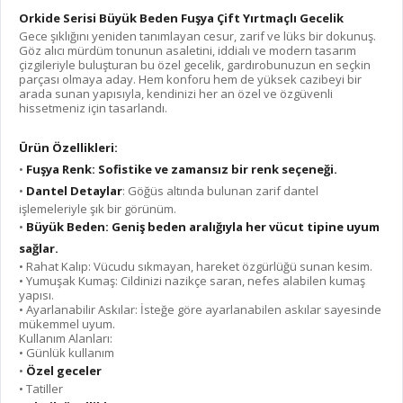
Orkide Serisi Büyük Beden Fuşya Çift Yırtmaçlı Gecelik
Gece şıklığını yeniden tanımlayan cesur, zarif ve lüks bir dokunuş.
Göz alıcı mürdüm tonunun asaletini, iddialı ve modern tasarım
çizgileriyle buluşturan bu özel gecelik, gardırobunuzun en seçkin
parçası olmaya aday. Hem konforu hem de yüksek cazibeyi bir
arada sunan yapısıyla, kendinizi her an özel ve özgüvenli
hissetmeniz için tasarlandı.
Ürün Özellikleri:
•
Fuşya Renk: Sofistike ve zamansız bir renk seçeneği.
•
Dantel Detaylar
: Göğüs altında bulunan zarif dantel
işlemeleriyle şık bir görünüm.
•
Büyük Beden: Geniş beden aralığıyla her vücut tipine uyum
sağlar.
• Rahat Kalıp: Vücudu sıkmayan, hareket özgürlüğü sunan kesim.
• Yumuşak Kumaş: Cildinizi nazikçe saran, nefes alabilen kumaş
yapısı.
• Ayarlanabilir Askılar: İsteğe göre ayarlanabilen askılar sayesinde
mükemmel uyum.
Kullanım Alanları:
• Günlük kullanım
•
Özel geceler
• Tatiller