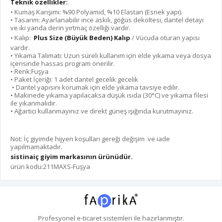
Teknik özellikler:
• Kumaş Karışımı: %90 Polyamid, %10 Elastan (Esnek yapı).
• Tasarım: Ayarlanabilir ince askılı, göğüs dekoltesi, dantel detayı
ve iki yanda derin yırtmaç özelliği vardır.
• Kalıp:
Plus Size
(Büyük Beden) Kalıp
/ Vücuda oturan yapısı
vardır.
• Yıkama Talimatı: Uzun süreli kullanım için elde yıkama veya dosya
içerisinde hassas program önerilir.
• Renk:Fuşya
• Paket İçeriği: 1 adet dantel gecelik gecelik
• Dantel yapısını korumak için elde yıkama tavsiye edilir.
• Makinede yıkama yapılacaksa düşük ısıda (30°C) ve yıkama filesi
ile yıkanmalıdır.
• Ağartıcı kullanmayınız ve direkt güneş ışığında kurutmayınız.
Not: İç giyimde hijyen koşulları gereği değişim ve iade
yapılmamaktadır.
sistinaiç giyim markasının ürünüdür.
ürün kodu:211MAXS-Fuşya
Profesyonel
e-ticaret
sistemleri ile hazırlanmıştır.