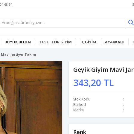
S
04 68 34
BÜYÜK BEDEN
TESETTÜR GİYİM
İÇ GİYİM
AYAKKABI
 Mavi Jartiyer Takım
Geyik Giyim Mavi Ja
343,20 TL
Stok Kodu
Barkod
Marka
Renk