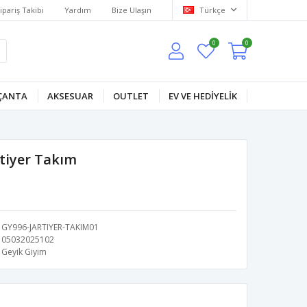
ipariş Takibi
Yardım
Bize Ulaşın
Türkçe
0
0
ÇANTA
AKSESUAR
OUTLET
EV VE HEDİYELİK
rtiyer Takım
GY996-JARTIYER-TAKIM01
05032025102
Geyik Giyim