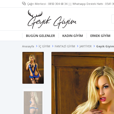
Çağrı Merkezi :
0850 304 68 34
|| Whatsapp Destek Hattı :
0541 3
BUGÜN GELENLER
KADIN GİYİM
ERKEK GİYİM
Anasayfa
İÇ GİYİM
FANTAZİ GİYİM
JARTİYER
Geyik Giyim