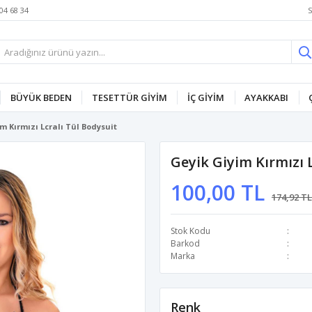
S
04 68 34
BÜYÜK BEDEN
TESETTÜR GİYİM
İÇ GİYİM
AYAKKABI
m Kırmızı Lcralı Tül Bodysuit
Geyik Giyim Kırmızı 
100,00 TL
174,92 TL
Stok Kodu
Barkod
Marka
Renk