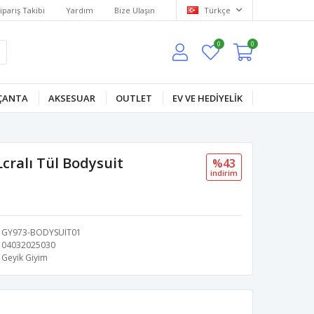
ipariş Takibi
Yardım
Bize Ulaşın
Türkçe
0
0
ÇANTA
AKSESUAR
OUTLET
EV VE HEDİYELİK
Lcralı Tül Bodysuit
%43
i̇ndi̇ri̇m
GY973-BODYSUIT01
04032025030
Geyik Giyim