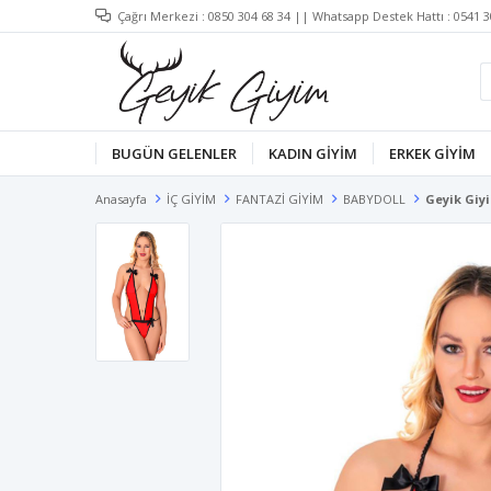
Çağrı Merkezi :
0850 304 68 34
|| Whatsapp Destek Hattı :
0541 3
BUGÜN GELENLER
KADIN GİYİM
ERKEK GİYİM
Anasayfa
İÇ GİYİM
FANTAZİ GİYİM
BABYDOLL
Geyik Giyi