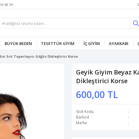
S
04 68 34
BÜYÜK BEDEN
TESETTÜR GİYİM
İÇ GİYİM
AYAKKABI
n Sırt Toparlayıcı Göğüs Dikleştirici Korse
Geyik Giyim Beyaz Ka
Dikleştirici Korse
600,00 TL
Stok Kodu
Barkod
Marka