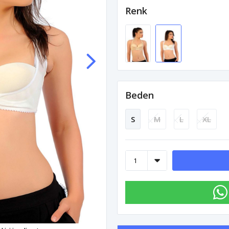
Renk
Beden
S
M
L
XL