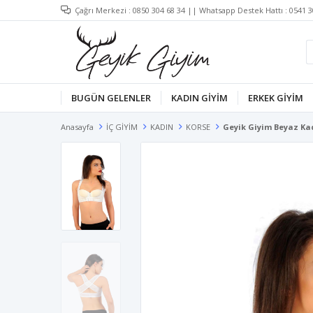
Çağrı Merkezi :
0850 304 68 34
|| Whatsapp Destek Hattı :
0541 3
BUGÜN GELENLER
KADIN GİYİM
ERKEK GİYİM
Anasayfa
İÇ GİYİM
KADIN
KORSE
Geyik Giyim Beyaz Kadı