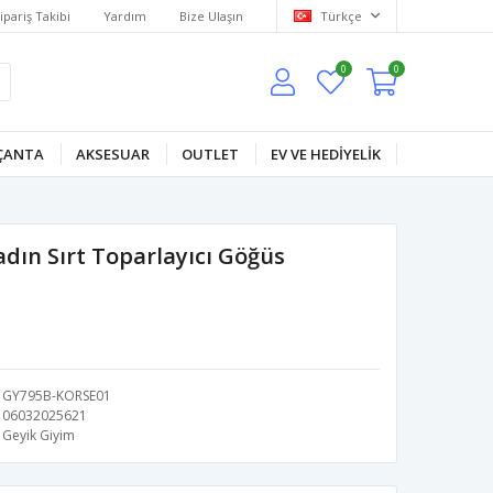
ipariş Takibi
Yardım
Bize Ulaşın
Türkçe
0
0
ÇANTA
AKSESUAR
OUTLET
EV VE HEDİYELİK
dın Sırt Toparlayıcı Göğüs
GY795B-KORSE01
06032025621
Geyik Giyim