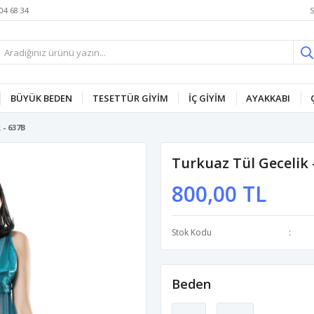
S
04 68 34
BÜYÜK BEDEN
TESETTÜR GİYİM
İÇ GİYİM
AYAKKABI
- 637B
Turkuaz Tül Gecelik 
800,00 TL
Stok Kodu
Beden