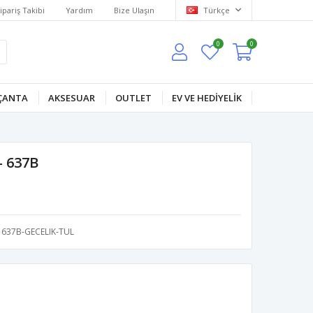
ipariş Takibi
Yardım
Bize Ulaşın
Türkçe
0
0
ÇANTA
AKSESUAR
OUTLET
EV VE HEDİYELİK
- 637B
637B-GECELIK-TUL