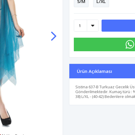
S/M
L/XL
Ürün Açıklaması
Sistina 637-B Turkuaz Gecelik Üs
Gönderilmektedir. Kumaş türü : %1
38) L/XL - (40-42) Bedenlere olmak