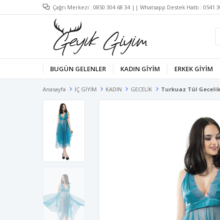
Çağrı Merkezi :
0850 304 68 34
|| Whatsapp Destek Hattı :
0541 3
BUGÜN GELENLER
KADIN GİYİM
ERKEK GİYİM
Anasayfa
İÇ GİYİM
KADIN
GECELİK
Turkuaz Tül Gecelik 