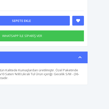
SEPETE EKLE
WHATSAPP İLE SİPARİŞ VER
tün Kalitede Kumaşlardan üretilmiştir. Özel Paketinde
0 Saten %90 Likralı Tül Ürün içeriği: Gecelik S/M - (36-
tadır.