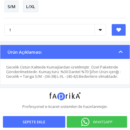
S/M
L/XL
Ürün Açıklaması
Gecelik Üstün Kalitede Kumaşlardan üretilmiştir. Özel Paketinde
Gönderilmektedir. Kumaş türü :%30 Dantel %70 Şifon Ürün içeriği :
Gecelik + Tanga S/M - (36-38) L-XL - (40-42) Bedenlere olmaktadır.
Profesyonel
e-ticaret
sistemleri ile hazırlanmıştır.
WHATSAPP
SEPETE EKLE