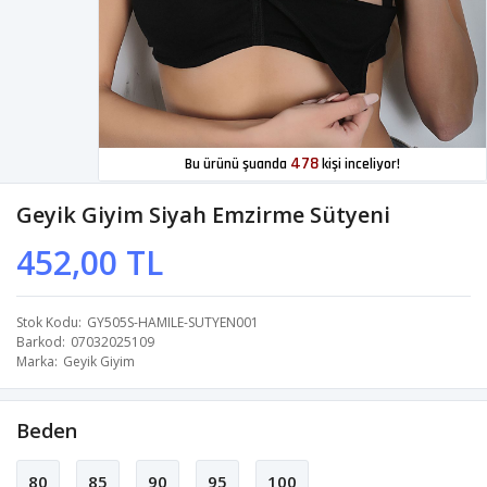
478
Bu ürünü şuanda
kişi inceliyor!
Geyik Giyim Siyah Emzirme Sütyeni
452,00 TL
Stok Kodu
GY505S-HAMILE-SUTYEN001
Barkod
07032025109
Marka
Geyik Giyim
Beden
80
85
90
95
100