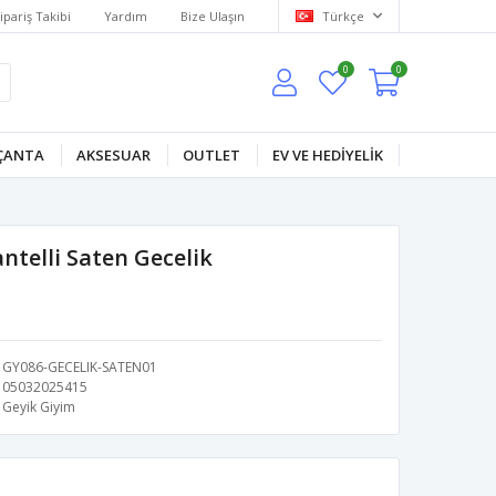
ipariş Takibi
Yardım
Bize Ulaşın
Türkçe
0
0
ÇANTA
AKSESUAR
OUTLET
EV VE HEDİYELİK
ntelli Saten Gecelik
GY086-GECELIK-SATEN01
05032025415
Geyik Giyim