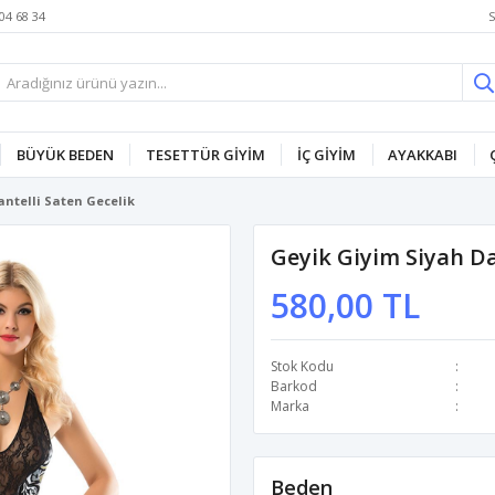
S
04 68 34
BÜYÜK BEDEN
TESETTÜR GİYİM
İÇ GİYİM
AYAKKABI
antelli Saten Gecelik
Geyik Giyim Siyah Da
580,00 TL
Stok Kodu
Barkod
Marka
Beden