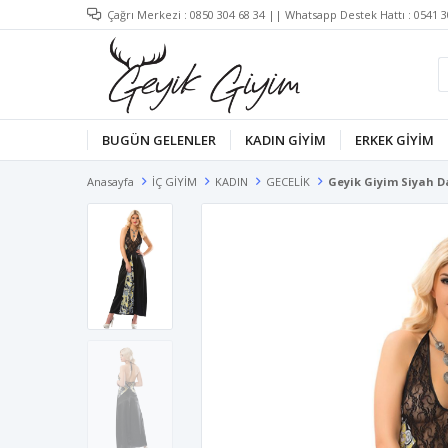
Çağrı Merkezi :
0850 304 68 34
|| Whatsapp Destek Hattı :
0541 3
BUGÜN GELENLER
KADIN GİYİM
ERKEK GİYİM
Anasayfa
İÇ GİYİM
KADIN
GECELİK
Geyik Giyim Siyah D