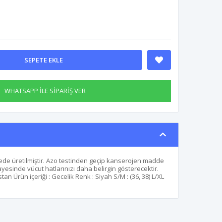
SEPETE EKLE
WHATSAPP İLE SİPARİŞ VER
itede üretilmiştir. Azo testinden geçip kanserojen madde
esinde vücut hatlarınızı daha belirgin gösterecektir.
n Ürün içeriği : Gecelik Renk : Siyah S/M : (36, 38) L/XL