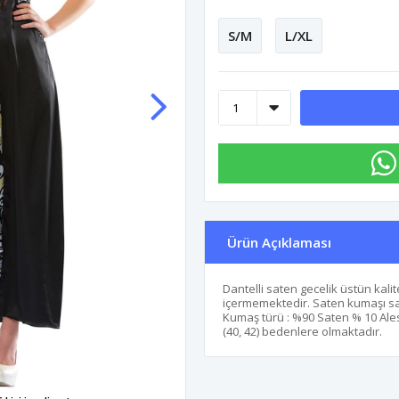
S/M
L/XL
Ürün Açıklaması
Dantelli saten gecelik üstün kal
içermemektedir. Saten kumaşı say
Kumaş türü : %90 Saten % 10 Alesta
(40, 42) bedenlere olmaktadır.