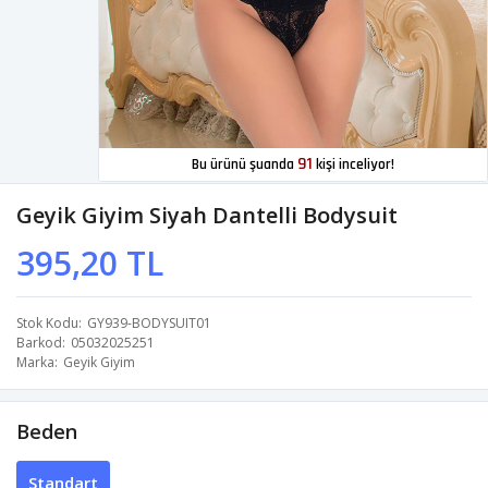
91
Bu ürünü şuanda
kişi inceliyor!
Geyik Giyim Siyah Dantelli Bodysuit
395,20 TL
Stok Kodu
GY939-BODYSUIT01
Barkod
05032025251
Marka
Geyik Giyim
Beden
Standart