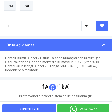
S/M
L/XL
Ürün Açıklaması
Dantelli Kırmızı Gecelik Üstün Kalitede Kumaşlardan üretilmiştir.
Özel Paketinde Gönderilmektedir. Kumaş türü : %70 Şifon %30
Dantel Ürün içeriği : Gecelik + Tanga S/M - (36-38) L-XL - (40-42)
Bedenlere olmaktadır.
Profesyonel
e-ticaret
sistemleri ile hazırlanmıştır.
WHATSAPP
SEPETE EKLE