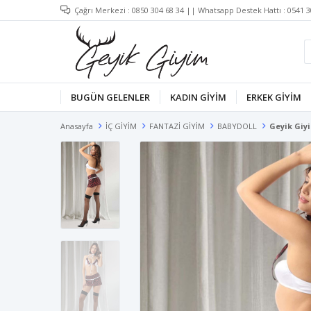
Çağrı Merkezi :
0850 304 68 34
|| Whatsapp Destek Hattı :
0541 3
BUGÜN GELENLER
KADIN GİYİM
ERKEK GİYİM
Anasayfa
İÇ GİYİM
FANTAZİ GİYİM
BABYDOLL
Geyik Giy