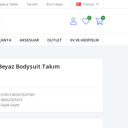
ipariş Takibi
Yardım
Bize Ulaşın
Türkçe
0
0
ÇANTA
AKSESUAR
OUTLET
EV VE HEDİYELİK
 Beyaz Bodysuit Takım
GY813-BODYSUIT001
06032025675
Geyik Giyim