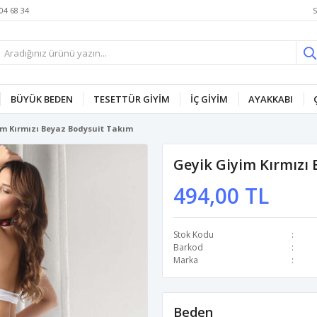
S
04 68 34
BÜYÜK BEDEN
TESETTÜR GİYİM
İÇ GİYİM
AYAKKABI
im Kırmızı Beyaz Bodysuit Takım
Geyik Giyim Kırmızı
494,00 TL
Stok Kodu
Barkod
Marka
Beden