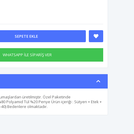
SEPETE EKLE
WHATSAPP İLE SİPARİŞ VER
umaşlardan üretilmiştir. Özel Paketinde
80 Polyamid Tül %20 Penye Ürün içeriği : Sütyen + Etek +
-40) Bedenlere olmaktadır.