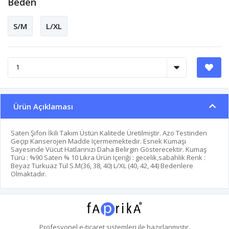
Beden
S/M
L/XL
Ürün Açıklaması
Saten Şifon İkili Takım Üstün Kalitede Üretilmiştir. Azo Testinden
Geçip Kanserojen Madde Içermemektedir. Esnek Kumaşı
Sayesinde Vücut Hatlarınızı Daha Belirgin Gösterecektir. Kumaş
Türü : %90 Saten % 10 Likra Ürün Içeriği : gecelik,sabahlik Renk :
Beyaz Turkuaz Tül S.M(36, 38, 40) L/XL (40, 42, 44) Bedenlere
Olmaktadır.
Profesyonel
e-ticaret
sistemleri ile hazırlanmıştır.