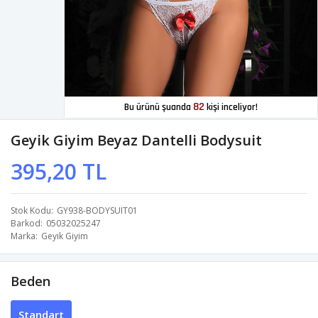
82
Bu ürünü şuanda
kişi inceliyor!
Geyik Giyim Beyaz Dantelli Bodysuit
395,20 TL
Stok Kodu
GY938-BODYSUIT01
Barkod
05032025247
Marka
Geyik Giyim
Beden
Standart