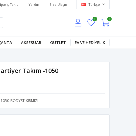
ipariş Takibi
Yardım
Bize Ulaşın
Türkçe
0
0
ÇANTA
AKSESUAR
OUTLET
EV VE HEDİYELİK
Jartiyer Takım -1050
1050-BODYST-KIRMIZI