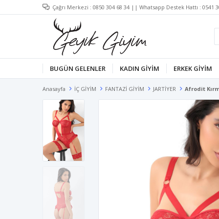
Çağrı Merkezi :
0850 304 68 34
|| Whatsapp Destek Hattı :
0541 3
BUGÜN GELENLER
KADIN GİYİM
ERKEK GİYİM
Anasayfa
İÇ GİYİM
FANTAZİ GİYİM
JARTİYER
Afrodit Kırm