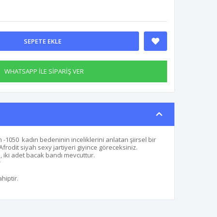
SEPETE EKLE
WHATSAPP İLE SİPARİŞ VER
m -1050 kadın bedeninin inceliklerini anlatan şiirsel bir
 Afrodit siyah sexy jartiyeri giyince göreceksiniz.
ri, iki adet bacak bandı mevcuttur.
r
hiptir.