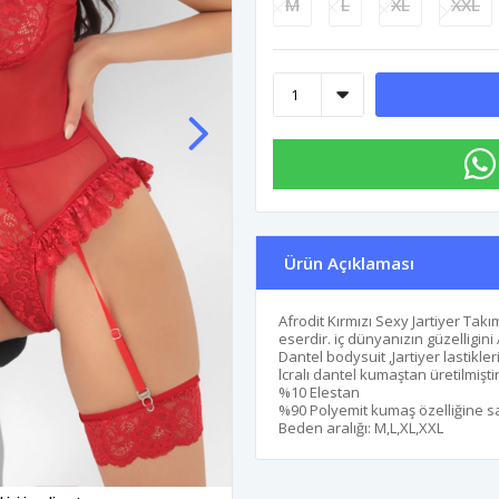
M
L
XL
XXL
Ürün Açıklaması
Afrodit Kırmızı Sexy Jartiyer Takı
eserdir. iç dünyanızın güzelligini
Dantel bodysuit ,Jartiyer lastikle
lcralı dantel kumaştan üretilmişti
%10 Elestan
%90 Polyemit kumaş özelliğine sa
Beden aralığı: M,L,XL,XXL