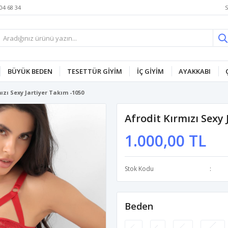
S
04 68 34
BÜYÜK BEDEN
TESETTÜR GİYİM
İÇ GİYİM
AYAKKABI
ızı Sexy Jartiyer Takım -1050
Afrodit Kırmızı Sexy 
1.000,00 TL
Stok Kodu
Beden